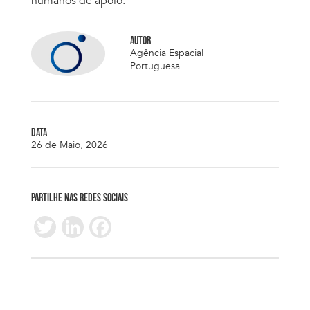
humanos de apoio.
AUTOR
Agência Espacial
Portuguesa
DATA
26 de Maio, 2026
PARTILHE NAS REDES SOCIAIS
T
Li
F
wi
n
ac
tt
k
e
er
e
b