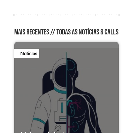
dI
o
n
o
k
MAIS RECENTES //
TODAS AS NOTÍCIAS & CALLS
Notícias