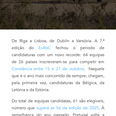
De Riga a Lisboa, de Dublin a Varsóvia. A 7.ª
edição do
EuRoC
fechou o período de
candidaturas com um novo recorde: 64 equipas
de 26 países inscreveram-se para competir em
Constância entre 15 e 21 de outubro
. Naquele
que é o ano mais concorrido de sempre, chegam,
pela primeira vez, candidaturas da Bélgica, da
Letónia e da Estónia.
Do total de equipas candidatas, 61 são elegíveis,
número que
supera as 56 da edição de 2025
. À
semelhança do ano passado, Portugal volta a