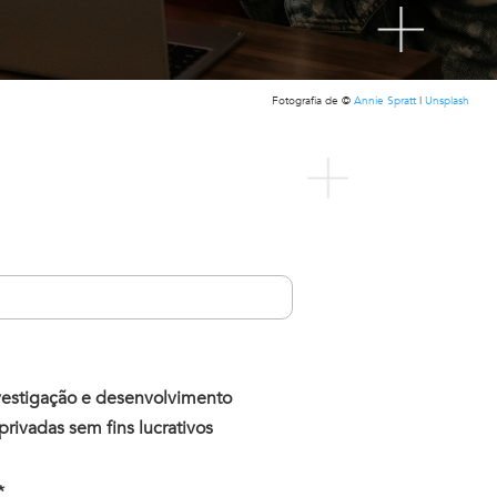
Fotografia de ©
Annie Spratt
|
Unsplash
nvestigação e desenvolvimento
 privadas sem fins lucrativos
*