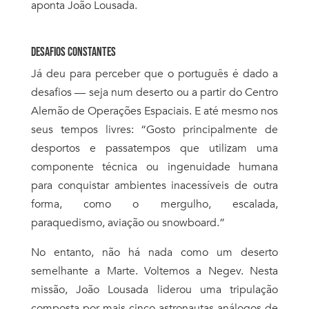
aponta João Lousada.
DESAFIOS CONSTANTES
Já deu para perceber que o português é dado a
desafios — seja num deserto ou a partir do
Centro
Alemão de Operações Espaciais. E até mesmo nos
seus tempos livres: “G
osto principalmente de
desportos e passatempos que utilizam uma
componente técnica ou ingenuidade humana
para conquistar ambientes inacess
í
veis de outra
forma, como o mergulho, escalada,
paraquedismo, aviação ou snowboard.”
No entanto, não há nada como um deserto
semelhante a Marte. Voltemos a Negev. Nesta
missão, João Lousada liderou uma tripulação
composta por mais cinco astronautas análogos de