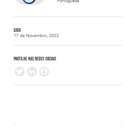
Portuguesa
DATA
17 de Novembro, 2022
PARTILHE NAS REDES SOCIAIS
T
Li
F
wi
n
ac
tt
k
e
er
e
b
dI
o
n
o
k