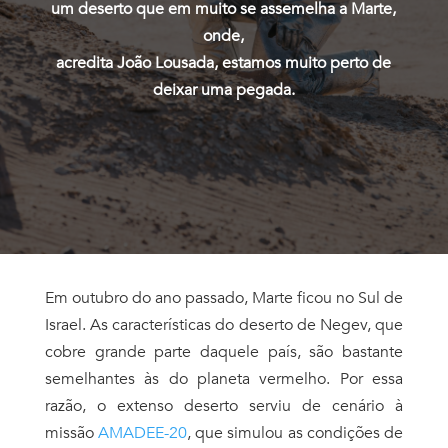
um deserto que em muito se assemelha a Marte,
onde,
acredita João Lousada, estamos muito perto de
deixar uma pegada.
Em outubro do ano passado, Marte ficou no Sul de
Israel. As características do deserto de Negev, que
cobre grande parte daquele país, são bastante
semelhantes às do planeta vermelho. Por essa
razão, o extenso deserto serviu de cenário
à
missão
AMADEE-20
, que simulou as condições de